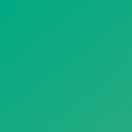
遥想公瑾当年，小乔初嫁了，雄姿英发。
羽扇纶巾，谈笑间，樯橹灰飞烟灭。
故国神游，多情应笑我，早生华发。
人生如梦，一尊还酹江月。